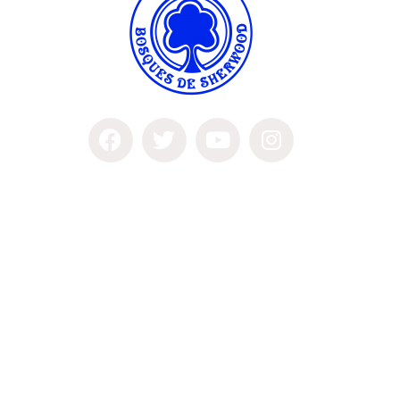
CONTÁCTANOS
Carrera 2 Este # 24 – 60. Chía
Cundinamarca
PBX: (601) 8855060
WhatsApp Admisiones +57 3115364889
admisiones@bosquesdesherwood.edu.co
ENLACES DE INTERÉS